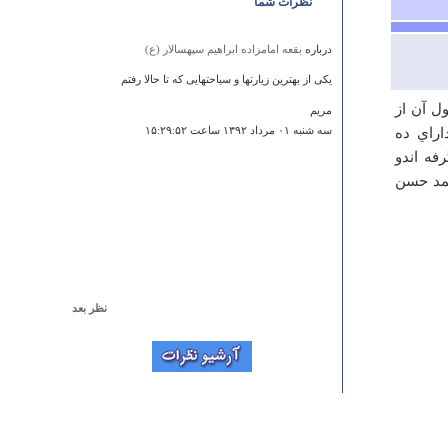
نظرات شما
درباره
بقعه امامزاده ابراهیم سپهسالار (ع)
یکی از بهترین زیارتها و سیاحتهایی که تا حالا رفتم
ل آن از
مریم
اراي ده
سه شنبه ۰۱ مرداد ۱۳۹۲ ساعت ۱۵:۲۹:۵۲
فه اندو
حمد حسن
نظر بعد
درباره
تالاب زمزم
I searhecd a bunch of sites and this was the best.
Rayssa
جمعه ۰۶ مرداد ۱۳۹۱ ساعت ۰۷:۵۳:۵۰