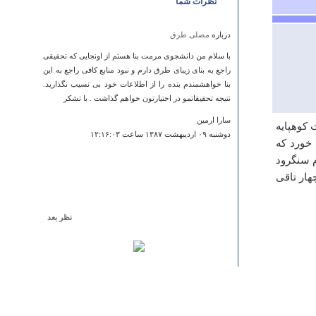
نظرات شما
درباره
مصلی طرق
با سلام من دانشجوی مرمت بنا هستم از اونجایی که تحقیقی
راجع به بنای زیبای طرق دارم و نبود منابع کافی راجع به این
بنا خواهشمندم بنده را از اطلاعات خود بی نسیب نگذارید.
نتیجه تحقیقاتمو در اختیارتون خواهم گذاشت . با تشکر
سارا ارمین
 کوهپایه
دوشنبه ۰۹ ارديبهشت ۱۳۸۷ ساعت ۱۲:۱۶:۰۳
 خورد که
م سنگرود
هار تاقی
نظر بعد
درباره
روستای هلیلان
سلام.از اقای ویسی کهره خواهش می کنم عکسی از این
روستای زیبا که من اصلا ندیدم ارسال کنند.با سپاس فراوان.
زهرا حکمتیان
يكشنبه ۲۹ دي ۱۳۸۷ ساعت ۲۲:۰۰:۰۵