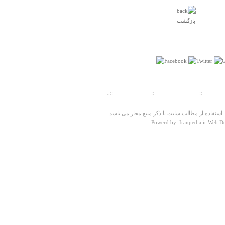
بازگشت
درباره
معبد مهري مراغه و مقبره ملا معصوم
ت سنجی
::
پیش شماره شهرها
::
تلفنهای ضروری
::..
خوب بود کاش عکس هم میگذاشتید
برسام وحدت
ستفاده از مطالب سایت با ذکر منبع مجاز می باشد.
Powerd by: Iranpedia.ir Web D
چهارشنبه ۱۶ فروردين ۱۳۹۱ ساعت ۱۶:۱۴:۳۶
درباره
روستای آتشگاه