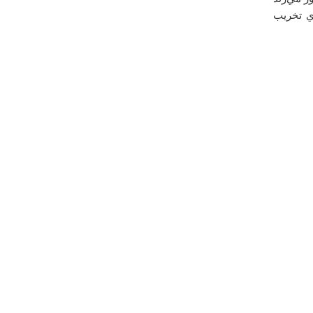
ي تخريب
درباره
انگورستان ملک
بسیـــــــــــــــــــار مکان قشنگیه :) از دیدنش غافل نشید در
ضمن ممنون از اطلاعاتتون
مهناز
سه شنبه ۲۴ دي ۱۳۹۲ ساعت ۰۸:۳۹:۴۷
درباره
روستای ساروق