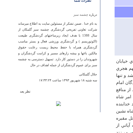
نظرات شما
درباره
چشمه سبز
به نام خدا . ضمن تشکر از مسئولین سایت به اطلاع میرساند
شرکت تعاونی تفریحی گردشگری چشمه سبز گلمکان از
سال 1388 با هدف ایجاد زیرساختهای گردشگری طبیعت
(اکوتوریسم ) و گردشگری ورزشی فعال و بستر مناسب
گردشگری همراه با حفظ محیط زیست رعایت حقوق
مالکین باغها و بیشه زارهای مسیر و کرامت گردشگران و
شهروندان را در دستور کار دارد. تسهیل دسترسی به چشمه
ي خيابان
سبز برای عموم گردشگران از جمله اهداف در حال
هم هجري
جلال گلمکانی
د و تنها
سه شنبه ۱۸ شهريور ۱۳۹۳ ساعت ۱۷:۳۳:۲۴
گان امام
ز منافع
نظر بعد
به امر شاه
درباره
كندوان
خدابنده
اگه یه نقشه گوگل میذاشتین تا جای اماکن رو روی نقشه
اه نشين
ببینیم، چیزی ازتون کم میشد؟
حل مقبره
مرتضی صادقی
آياتي از
سه شنبه ۰۲ مهر ۱۳۹۲ ساعت ۱۲:۱۲:۱۲
ر مي‌زند