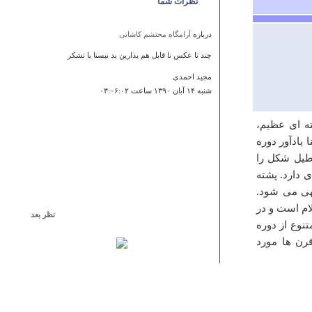
نظرات شما
درباره
آرامگاه محتشم کاشانی
چند تا عکس نا قابل هم بذارین بد نیستا با تشکر
مجید احمدی
شنبه ۱۴ آبان ۱۳۹۰ ساعت ۰۳:۰۶:۰۲
ته ای عظیم،
یادآور دوره
طیل شکل را
ی دارد. پشته
تهی می شود.
ام است و در
نظر بعد
تنوع از دوره
درباره
گور دختر
رن ها مورد
سلام ای کاش آدرس محلی اش را برامون میذاشتید .
نظری
دوشنبه ۰۹ بهمن ۱۳۹۱ ساعت ۲۰:۲۲:۱۱