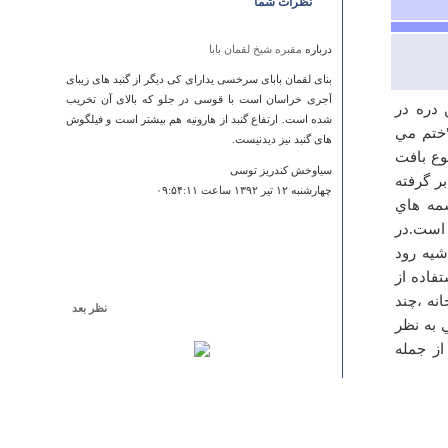
نظرات شما
درباره
مقبره‌ شيخ‌ لقمان‌ بابا
بنای لقمان بابای سرخسی یدارای کی دیگر از گنبد های زیبای
آجری خراسان است با قوسی در جلو که بالای آن تخریب
 دره در
شده است. ارتفاع گنبد از هارونیه هم بیشتر است و فیلگوش
"ختم مي
های گنبد نیز دیدنیست.
وع بافت
سیاوخش کندریز توسی
ر گرفته
چهارشنبه ۱۲ تير ۱۳۹۲ ساعت ۰۹:۵۴:۱۱
شمه هاي
 است.در
شيه رود
تفاده از
نه ،چند
نظر بعد
 به نظر
درباره
غار علیصدر
ز جمله
خیلی خیلی علی بود
کیهان
جمعه ۱۸ بهمن ۱۳۹۲ ساعت ۲۱:۴۲:۳۸