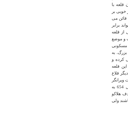
قلعه با
ممنون ولی ناقلا ها از کتاب قزوین (آیینه ی تاریخ وطبیعت
 خوبی بر
ایران) کپی کرده اید .
 قائن می
ند برابر
سه شنبه ۱۲ فروردين ۱۳۹۳ ساعت ۱۵:۳۵:۵۲
 از قلعه
ت و موضع
 مسکونی
بزرگ. به
 کرده و
ین قلعه
ست دیگر قلاع
 ویرانگر
درباره
بند دره
مغولان به ایران در دست اسماعیلیان قرار داشت ولی با حمله هلاکو در سال 654 به
ما بیرجندی ها فقط همینو داریم. برگ سبزی
ف هلاکو
ali
اشند ولی
سه شنبه ۲۲ فروردين ۱۳۹۱ ساعت ۱۳:۰۰:۵۰