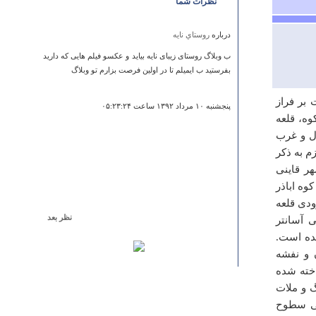
نظرات شما
درباره
روستاي نايه
ب وبلاگ روستای زیبای نایه بیاید و عکسو فیلم هایی که دارید
بفرستید ب ایمیلم تا در اولین فرصت بزارم تو وبلاگ
سطح دریا دشت بر فراز
پنجشنبه ۱۰ مرداد ۱۳۹۲ ساعت ۰۵:۲۳:۲۴
وه، قلعه
ل و غرب
م به ذکر
هر قاینی
وه اباذر
ودی قلعه
نظر بعد
 آسانتر
درباره
طاق بستان
ده است.
 و نفشه
بسیار عالی موفق باشید
خته شده
محمد
 سنگ و ملات
جمعه ۲۰ بهمن ۱۳۹۱ ساعت ۱۴:۲۳:۱۷
می سطوح