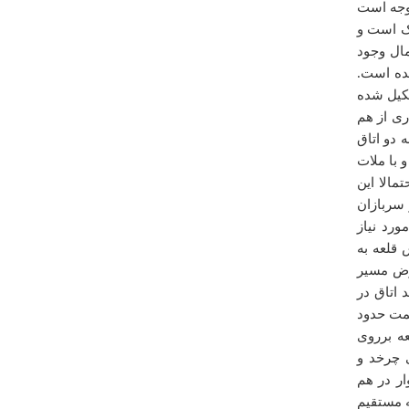
توجه است
هک است و
مال وجود
ده است.
شکیل شده
ری از هم
 دو اتاق
درباره
کلیسای مارتوما (بالولان)
رد می کنیم که ابعادی حدود 5/2 * 3 دارند و با ملات
Good points all aornud. Truly appreciated.
الا این
 سربازان
Jackson
سه شنبه ۱۳ فروردين ۱۳۹۲ ساعت ۰۲:۴۴:۰۶
رد نیاز
 قلعه به
رض مسیر
اتاق در
سمت حدود
عه برروی
 چرخد و
ر در هم
ه مستقیم
درباره
باغ تاریخی مصلا