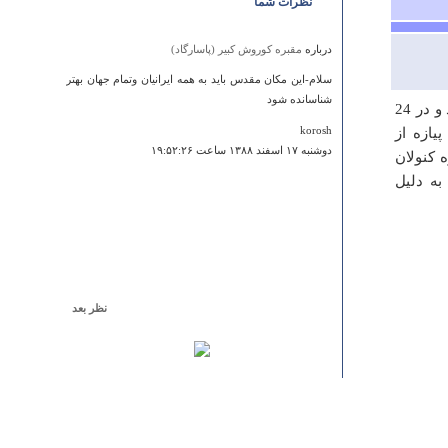
نظرات شما
درباره
مقبره كوروش كبير (پاسارگاد)
سلام-این مکان مقدس باید به همه ایرانیان وتمام جهان بهتر
شناسانده شود
این کوه از ارتفاعات نیمه جنگلی کوهستان زاگرس است که 2953 متر ارتفاع دارد و در 24
یازه از
korosh
دوشنبه ۱۷ اسفند ۱۳۸۸ ساعت ۱۹:۵۲:۲۶
 کنولان
ه دلیل
نظر بعد
درباره
بقعه چهار پادشاهان ( چهار اولیا)
خوبه ولی کپی شده از سایت های دیگست
نظری سرشکه
دوشنبه ۲۴ فروردين ۱۳۹۴ ساعت ۱۹:۲۱:۱۸