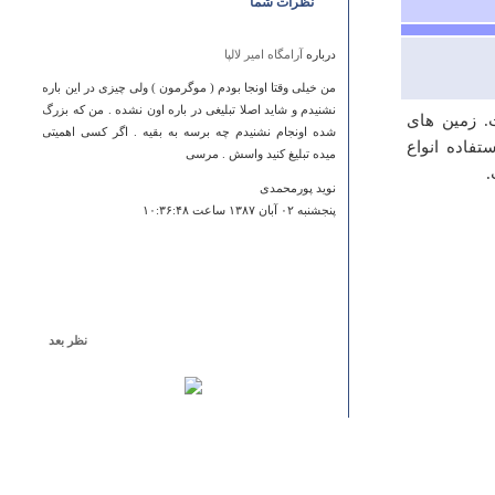
نظرات شما
درباره
آرامگاه امیر لالپا
من خیلی وقتا اونجا بودم ( موگرمون ) ولی چیزی در این باره
نشنیدم و شاید اصلا تبلیغی در باره اون نشده . من که بزرگ
 است. زمین های
شده اونجام نشنیدم چه برسه به بقیه . اگر کسی اهمیتی
فاده انواع
میده تبلیغ کنید واسش . مرسی
.
نوید پورمحمدی
پنجشنبه ۰۲ آبان ۱۳۸۷ ساعت ۱۰:۳۶:۴۸
نظر بعد
درباره
مسجد جامع سوریان
این مسجد مربوط به آباده نمی باشد بلکه مربوط به
شهرستان بوانات و مرکز شهرستان به نام سوریان می باشد
و این اصلا درست نیست که مکانهای دیدنی اشتباه اطلاع
رسانی شود چون شاید کسی بخواهد انجا را ببیند و کیلومتر
ها از هدف دور خواهد شد ضمنا شهرستان بوانات مکانهای