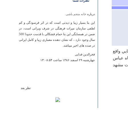
نظرات شما
درباره
خانه منجم باشی
این بنا بسیار زیبا و دیدنی است که در اثر فرسودگی و کم
لطفی سازمان میراث فرهنگی در شرف ویرانی است، در
ضمن در همسایگی این بنا حمام فشکالی با قدمت حدودا 500
سال وجود دارد ، که نشان دهنده معماری زیبا و کامل ایرانی
در صده های اخیر میباشد.
ي‌ واقع‌
فخرالدین فدایی
ا به‌ شاه‌ عباس‌
چهارشنبه ۲۹ اسفند ۱۳۸۶ ساعت ۱۳:۰۸:۵۴
شت‌ مشهد
نظر بعد
درباره
مسجد جامع دزک
من سراوانی هستم خودم به آن مسجد رفتم مسجدی بسیار
قدیفی
مهران نعمتی زاده
دوشنبه ۰۶ خرداد ۱۳۹۲ ساعت ۰۹:۵۶:۳۱