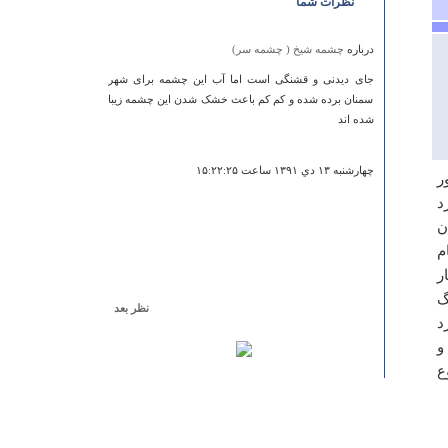
نظرات شما
درباره
چشمه شیخ ( چشمه سر)
جای دیدنی و قشنگی است اما آب این چشمه برای شهر
سمنان برده شده و کم کم باعث خشک شدن این چشمه زیبا
شده اند
چهارشنبه ۱۳ دي ۱۳۹۱ ساعت ۱۵:۲۲:۲۵
ر
د
ن
م
ر
گ
نظر بعد
د
درباره
تپه حسن لو
و
علي رغم قدمت زياد اين اثر بيشتر مردم آنرا نمي شناسند
ع
صمد تبريزي
يكشنبه ۰۴ فروردين ۱۳۸۷ ساعت ۱۳:۲۲:۲۶