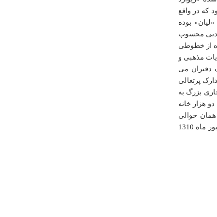
دوشنبه ۲۱ بهمن ۱۳۹۲ ساعت ۱۷:۵۷:۴۸
 که در واقع
«لیان» بوده
 ادبی محسوب
ده از خطوطی
یات مذهبی و
ک دفتران می
ارک پرتغالی
درباره
رود قره چای (سیاه رود)
ز تجاری بزرگ به
این رود از ارتفاعات شازند در استان مرکزی سرچشمه
و هزار خانه
میگیرد و پس از عبور از منطقه خنداب وارد استان همدان
می شود سپس مجدد وارد استان مرکزی شده (تفرش) و
همان حوالی
پس از عبور از منطقه تفرش وارد ساوه و در انتها نیز در سد
ریشهر شناسایی شده است. منطقه و شهر باستانی ریشهر در تاریخ 24‏شهریور ماه 1310
الغدیر ساوه می ریزد.
شنبه ۳۰ ارديبهشت ۱۳۹۱ ساعت ۱۳:۱۴:۴۶
درباره
چشمه رچی