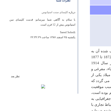
نظرات شما
درباره
کلیسای سنت استپانوس
با سلام به آگاهی شما میرسانم: قدمت کلیسای سن
استپانوس بیش از 12 قرن است.
Saeed Soheili
يكشنبه ۲۵ اسفند ۱۳۸۷ ساعت ۲۲:۳۲:۲۹
ف شده آن به
هزاره سوم تا هزاره اول بیش از میلاد می رسد. آمار مکشوف در سال های 1872 تا 1877
میلادی و نتایج اکتشافات باستان شناسی فرانسوی به سرپرستی پزار در سال 1914
اء، مفرغی و
لاد یکی از
نظر بعد
 می گردد که
درباره
قریه العرب
 سبب موقعیت
کی میخواد گاز به شهر ما بیاد ؟ واسه برد آب به کرمان خوب
م بوده است،
علجه کردن چرا واسه گاز آوردن به شهر ما این همه تاخیر
غرافیایی به
؟!!1
باط تجاری با
محبوب سعید
شده «ریوارد