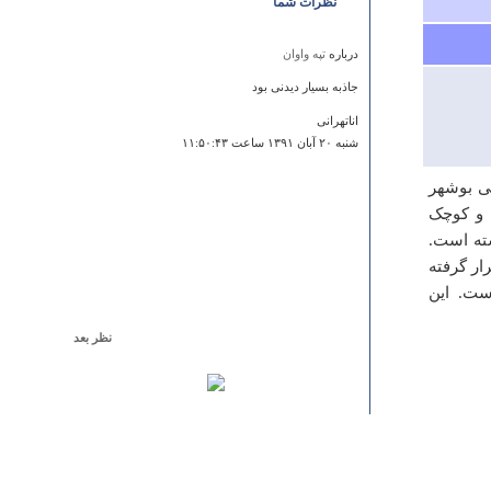
نظرات شما
درباره
تپه واوان
جاذبه بسیار دیدنی بود
اناتهرانی
شنبه ۲۰ آبان ۱۳۹۱ ساعت ۱۱:۵۰:۴۳
گی بوشهر
 و کوچک
ته است.
ار گرفته
ست. این
نظر بعد
درباره
روستای هلیلان
با تشكر فراوان از زحمات همه شما عزيزان به نظر من
هليلان دشتي زيبا و سرسبز با مردماني خونگرم و مهمان نواز
است، كه در منطقه زيبايي واقع شده است. مخصوصا شهر
كهره كه چشم اندازي زيبا و دلنشين دارد و روستاي خان
هليلان بوده با تشكر