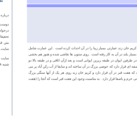
نظ
درباره
دوست گ
درخواس
تحقیقا
متن قر
ریم خان زند عمارتی بسیار زیبا را در آن احداث کرده است . این عمارت شامل
سایت.
بسیار بلند در آن به کار رفته است . روی ستون ها نقاشی شده و هنوز هم بخشی
سایت ج
 طرفین ایوان در طبقه زیرین ایوانی است و بعد ازآن اتاقی و در طبقه بالا دو
شنبه ۰۸ بهمن ۱۳۹۰ ساعت ۱۱:۴۸:۰۸
ه ای قرار دارد که حوضی بزرگ در آن ساخته اند و سابقا از آب رکن آباد پر می
هفت قبر در آن قرار دارد و کریم خان زند روی هر یک از آنها سنگی بزرگ
ی خرم و باصفا قرار دارد . به مناسبت وجود این هفت قبر است که آنجا را (هفت
درباره
فوق ال
sr
يكشنبه ۱۱ اسفند ۱۳۸۷ ساعت :۵۹