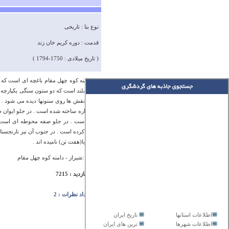
نوع بنا : تاریخی
قدمت : دوره کریم خان زند
( تاریخ میلادی : 1750-1794 )
در دامنه کوه چهل مقام باغچه ای است که ک
ایوان بلند است که دو ستون سنگی یکپارچه 
از آن نقش ها روی ستونها دیده می شود . در
گوشواره ساخته شده است . در جلو ایوان صف
شده است . در جلو صفه محوطه ای است که 
نصب کرده است . در جنوب آن نیز نارنجستان
تنان ) یا(هفت تن) نامیده اند .
آدرس :شیراز - دامنه کوه چهل مقام
تعداد بازدید : 7215
تعداد نظرات : 2
اطلاعات استانها
تاریخ ایران
اطلاعات شهرها
ترین های ایران