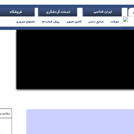
، تمامش کن ( اچ. جکسون )
مقاصدی که با ۲ میلیون تومان