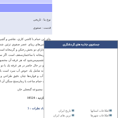
نوع بنا : تاریخی
قدمت : صفوي
بناي‌ اين‌ حمام‌ با كاشي‌ كاري‌، نقاشي‌ و گچب
با نقاشي‌هاي‌ زيباي‌ عصر صفوي‌ تزئين‌ شده
حمام‌ داراي‌ دو بخش‌ رختكن‌ و گرمخانه‌ است‌
غرفه‌ تقسيم‌مي‌شود كه‌ هر غرفه‌ آن‌ مخصوص‌ ي
است‌ و در حال‌ حاضر در هر غرفه‌ يك‌ يا دو 
گرمخانه‌ شامل‌ يك‌ حوض‌ آب‌ سرد است‌ با طا
كشي‌ آب‌ و فواره‌ها چنان‌ دقيق‌ طراحي‌ و
عجايب‌ حمام‌ ساعت‌ يا زمان‌سنج‌ سنگي‌ آن‌ 
آدرس :مجموعه گنجعلی خان
تعداد بازدید : 10524
تعداد نظرات : 5
اطلاعات استانها
تاریخ ایران
اطلاعات شهرها
ترین های ایران