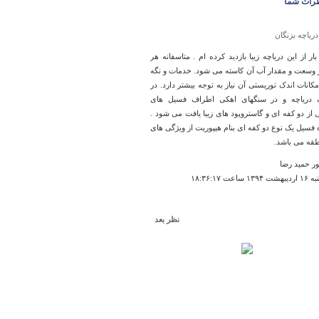
رات شما
دریاچه بزنگان
ار از این دریاچه زیبا بازدید کرده ام . متاسفانه هر
 وسعت و مقدار آب آن کاسته می شود. خدمات و نگه
کانات اندک توریستی آن نیاز به توجه بیشتر دارد. در
 دریاچه و در سنگهای اهکی اطراف فسیل های
 از دو کفه ای و گاستروپود های زیبا یافت می شود .
ه فسیل یک نوع دو کفه ای بنام هیپوریت از ویژگی های
طقه می باشد.
ر حمید رضا
ساعت ۱۸:۳۶:۱۷
نظر بعد
كليساي موجومبار
 در نوع خودش خیلی زیبایی هست ولی بدلیل عدم
 در حال تخریب میباشد و میشه گفت یکی از مراکز
ی که میتونست برای رونق این روستا کمک کنه داره
شه.............