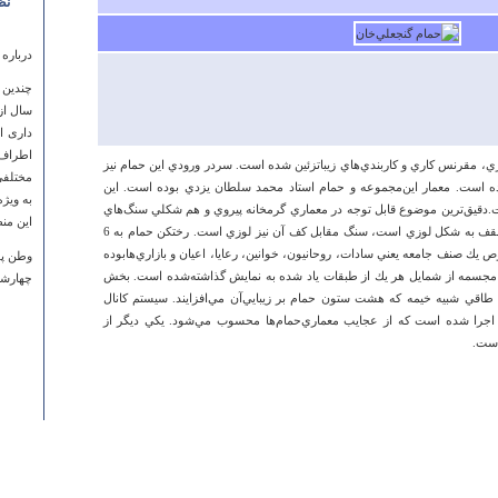
نظ
درباره
چندین ب
سال از
داری ام
اطراف
ري‌، مقرنس‌ كاري‌ و كاربندي‌هاي‌ زيباتزئين‌ شده‌ است‌. سردر ورودي‌ اين‌ حمام‌ نيز
مختلفی
‌ است‌. معمار اين‌مجموعه‌ و حمام‌ استاد محمد سلطان‌ يزدي‌ بوده‌ است‌. اين‌
به ویژ
.دقيق‌ترين‌ موضوع‌ قابل‌ توجه‌ در معماري‌ گرمخانه‌ پيروي‌ و هم‌ شكلي‌ سنگ‌هاي‌
این من
كف‌ گرمخانه‌ با ساختمان‌سقف‌ است‌. اگر سقف‌ به‌ شكل‌ لوزي‌ است‌، سنگ‌ مقابل‌ كف‌ آن‌ نيز لوزي‌ است‌. رختكن‌ حمام‌ به‌ 6
ك‌ صنف‌ جامعه‌ يعني‌ سادات‌، روحانيون‌، خوانين‌، رعايا، اعيان‌ و بازاري‌هابوده‌
وطن پو
مجسمه‌ از شمايل‌ هر يك‌ از طبقات‌ ياد شده‌ به‌ نمايش‌ گذاشته‌شده‌ است‌. بخش‌
چهارشنبه ۱۶ ارديبهشت ۱۳۹۴ 
قي‌ شبيه‌ خيمه‌ كه‌ هشت‌ ستون‌ حمام‌ بر زيبايي‌آن‌ مي‌افزايند. سيستم‌ كانال‌
 اجرا شده‌ است‌ كه‌ از عجايب‌ معماري‌حمام‌ها محسوب‌ مي‌شود. يكي‌ ديگر از
است‌.
درباره
کلیسای
رسیدگی
گردشگر
نابود می