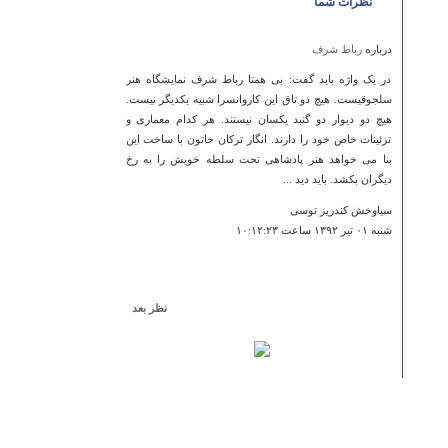
نظرات شما
درباره
رباط شرف
در یک واژه باید گفت: بی همتا رباط شرف نمایشگاه هنر
سلجوقیست. هیچ دو تاق این کاروانسرا شبیه یکدیگر نیست.
هیچ دو دیوار دو گنبد یکسان نیستند. هر کدام معماری و
تزئینات خاص خود را دارند. انگار ترکان خاتون با ساخت این
بنا می خواهد هنر پادشاهی تحت سلطه خویش را به رخ
دیگران بکشد. باید دید ...
سیاوخش کندریز توسی
شنبه ۰۱ تير ۱۳۹۲ ساعت ۱۰:۱۲:۲۳
نظر بعد
درباره
غار هیزج
سلام.از علاقه مندان به مکانهاوجاذبه های گردشگری دعوت
میکنم حتما از این روستای زیبا دیدن کنند .
حسین ج
يكشنبه ۱۸ دي ۱۳۹۰ ساعت ۰۶:۵۴:۲۸