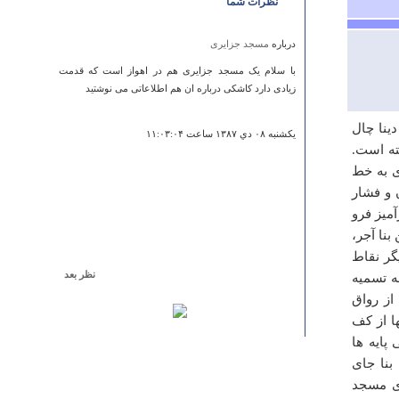
نظرات شما
درباره
مسجد جزایری
با سلام یک مسجد جزایری هم در اهواز است که قدمت
زیادی دارد کاشکی درباره ان هم اطلاعاتی می نوشتید
ینا چال
يكشنبه ۰۸ دي ۱۳۸۷ ساعت ۱۱:۰۳:۰۴
ته است.
ی به خط
 و فشار
آمیز فرو
بنا آجر،
گر نقاط
نظر بعد
ه تسمیه
درباره
حمام شیخ سلماس
از رواق
متر و ارتفاع آنها از کف
اطلاعات شما در مورد حمام شیخ سلماس خیلی کم است
 پایه ها
نتیمتر در شمال بنا جای
شنبه ۰۹ ارديبهشت ۱۳۹۱ ساعت ۱۳:۰۰:۴۶
و قطر دیوار های مسجد