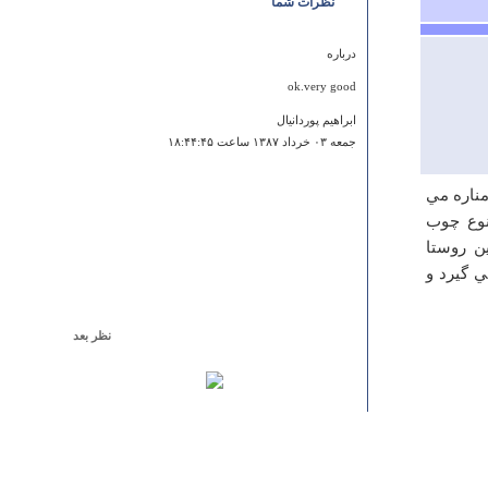
نظرات شما
درباره
ok.very good
ابراهیم پوردانیال
جمعه ۰۳ خرداد ۱۳۸۷ ساعت ۱۸:۴۴:۴۵
ط به مناره مي
عنكبوتي معروف است .اسكلت مقاوم است.در ساختمان 13 نوع چوب
 روستا
مي گيرد و
نظر بعد
درباره
خانه اعلم
به نظر من بافت قديمي جز درد سر ونفرين براي دولت چيز
ديگر ندارد افراد اين منطقه به جاي اينكه از وجود اين بافت
در نزديكيشان لذت ببرند وافتخاري باشد برايشان ارزو ميكنند
از بيخ انشا الله ويران شود چراكه اجازه ساخت 2 تا روي
پيلوت مي دهند پس كسي كه سه پسر داشته باشد بايد