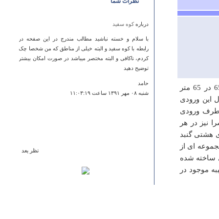
نظرات شما
درباره
کوه سفید
با سلام و خسته نباشید مطالب مندرج در این صفحه در
رابطه با کوه سفید و البته خیلی از مناطق که من شخصا چک
کردم، ناکافی و البته مختصر میباشد در صورت امکان بیشتر
توضیح دهید
حامد
این کاروانسرا چهار ایوانی در داخل شهر ماهیدشت قرار دارد و ابعاد آن 65 در 65 متر
شنبه ۰۸ مهر ۱۳۹۱ ساعت ۱۱:۰۳:۱۹
 این ورودی
 طرف ورودی
ا نیز در هر
 هشتی گنبد
جموعه ای از
نظر بعد
ی ساخته شده
درباره
بقعه آقا سید محمد
ه موجود در
با سلام و احترام. تا جایی که بنده مطلعم اسم این روستا
پینچا است نه پینجا. خواهشمندم اصلاح بفرمایید. همچنین
بقعه دیگری با همین نام در خود شهر استانه اشرفیه وجود
دارد مشهور به آخوند مزار. لازم است که در توضیحاتتان این
بقعه از ان بقعه مجزا گردد. با سپاس فراوان