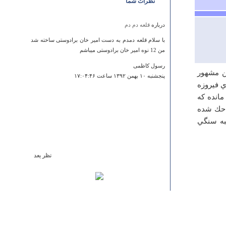
نظرات شما
درباره
قلعه دم دم
با سلام قلعه دمدم به دست امیر خان برادوستی ساخته شد
من 12 نوه امیر خان برادوستی میباشم
رسول کاظمی
ن مشهور
پنجشنبه ۱۰ بهمن ۱۳۹۲ ساعت ۱۷:۰۴:۴۶
ي فيروزه
مانده كه
آن حك شده
و كتيبه سنگي
نظر بعد
درباره
قلعه گلاب، گل و ده مرد
ضمن تشكر از مطلب درج شده تقاضا دارد در خصوص اين
منطقه تاريخي لطف كنيد عكس هاي تاريخي آن را نيز چاپ
كنيد
علي