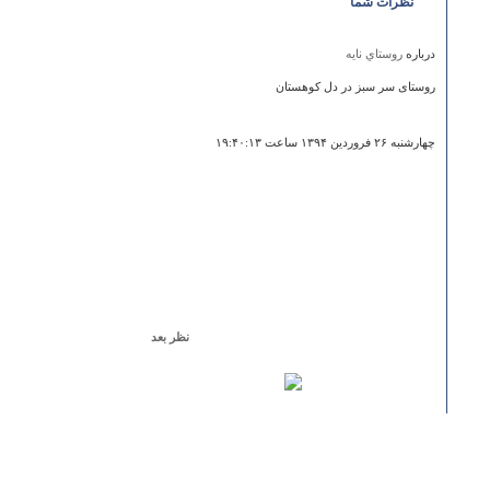
نظرات شما
درباره
روستاي نايه
روستای سر سبز در دل کوهستان
چهارشنبه ۲۶ فروردين ۱۳۹۴ ساعت ۱۹:۴۰:۱۳
نظر بعد
درباره
باغ گلشن
جایی بسار با صفا است وچشم بصیرت می خواهد تماشایش
فقط درختا خرماش کتاه کنه باد که مره اسپکاش مفته.
حمید
سه شنبه ۲۹ اسفند ۱۳۹۱ ساعت ۱۸:۰۷:۰۱